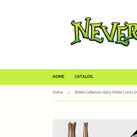
HOME
CATALOG
Home
›