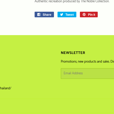
Authentic recreation produced by The Noble Collection.
Share
Share
Tweet
Tweet
Pin it
Pin
on
on
on
Facebook
Twitter
Pinterest
NEWSLETTER
Promotions, new products and sales. Dir
Email
hailand/