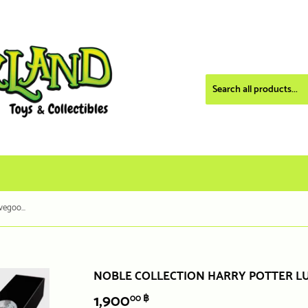
Noble Collection Harry Potter Luna Lovegood's Wand
NOBLE COLLECTION HARRY POTTER 
1,900
1,900.00
00 ฿