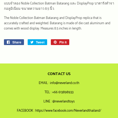
แบบจำลอง Noble Collection Batman Batarang และ DisplayProp บาตารังทำจา
กอลูมิเนียม ขนาดความยาว 8.5 นิ้ว.
The Noble Collection Batman Batarang and DisplayProp replica that is
accurately crafted and weighted. Batarang is made of die cast aluminum and
comes with wood display. Measures 8.5 inches in length.
Share
Share
Tweet
Tweet
Pin it
Pin
on
on
on
Facebook
Twitter
Pinterest
CONTACT US
EMAIL : info@neverland.co.th
TEL : +66 613898933
LINE : @neverlandtoys
FACEBOOK : https://www.facebook.com/Neverlandthailand/