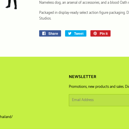
Nameless dog, an arsenal of accessories, and a blood Oath 
Packaged in display-ready select action figure packaging. D
Studios.
Share
Share
Tweet
Tweet
Pin it
Pin
on
on
on
Facebook
Twitter
Pinterest
NEWSLETTER
Promotions, new products and sales. Dir
Email
hailand/