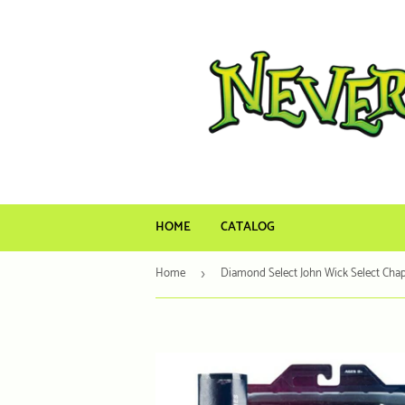
HOME
CATALOG
Home
›