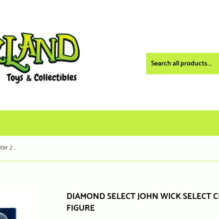
Diamond Select John Wick Select Chapter 2 Black Suit Action Figure
DIAMOND SELECT JOHN WICK SELECT C
FIGURE