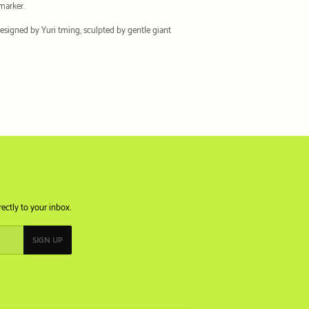
marker.
esigned by Yuri tming, sculpted by gentle giant
ectly to your inbox.
SIGN UP