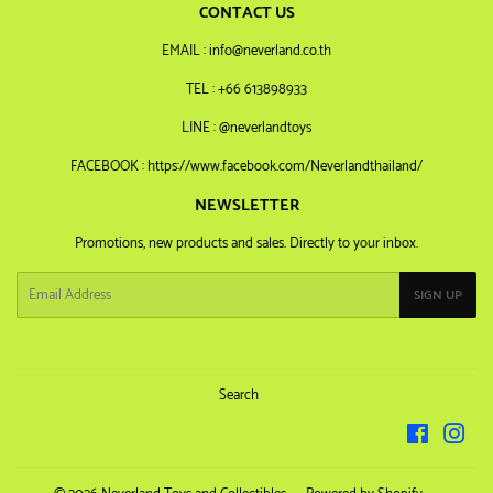
CONTACT US
EMAIL : info@neverland.co.th
TEL : +66 613898933
LINE : @neverlandtoys
FACEBOOK : https://www.facebook.com/Neverlandthailand/
NEWSLETTER
Promotions, new products and sales. Directly to your inbox.
Email
SIGN UP
Search
Facebook
Inst